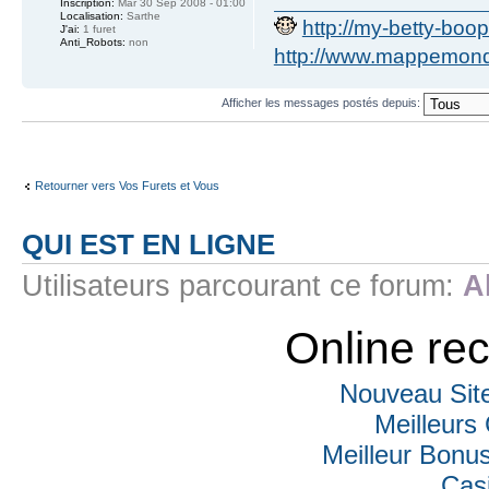
Inscription:
Mar 30 Sep 2008 - 01:00
Localisation:
Sarthe
http://my-betty-boo
J'ai:
1 furet
Anti_Robots:
non
http://www.mappemonde
Afficher les messages postés depuis:
Retourner vers Vos Furets et Vous
QUI EST EN LIGNE
Utilisateurs parcourant ce forum:
A
Online r
Nouveau Sit
Meilleurs
Meilleur Bonu
Cas