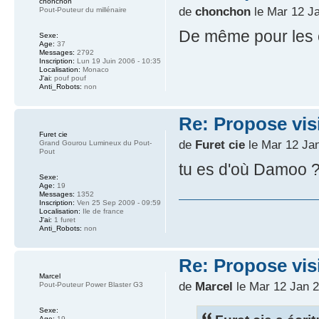
chonchon
de
chonchon
le Mar 12 Ja
Pout-Pouteur du millénaire
De même pour les ex
Sexe:
Age:
37
Messages:
2792
Inscription:
Lun 19 Juin 2006 - 10:35
Localisation:
Monaco
J'ai:
pouf pouf
Anti_Robots:
non
Re: Propose vis
Furet cie
de
Furet cie
le Mar 12 Jan
Grand Gourou Lumineux du Pout-
Pout
tu es d'où Damoo 
Sexe:
Age:
19
Messages:
1352
Inscription:
Ven 25 Sep 2009 - 09:59
Localisation:
Ile de france
J'ai:
1 furet
Anti_Robots:
non
Re: Propose vis
Marcel
de
Marcel
le Mar 12 Jan 2
Pout-Pouteur Power Blaster G3
Sexe:
Age:
19