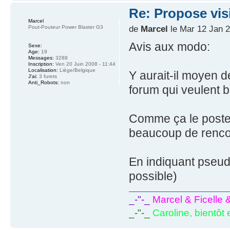
Re: Propose vis
Marcel
de
Marcel
le Mar 12 Jan 2
Pout-Pouteur Power Blaster G3
Avis aux modo:
Sexe:
Age:
19
Messages:
3288
Inscription:
Ven 20 Juin 2008 - 11:44
Localisation:
Liège/Belgique
Y aurait-il moyen 
J'ai:
3 furets
Anti_Robots:
non
forum qui veulent 
Comme ça le poste n
beaucoup de renco
En indiquant pseudo
possible)
_-"-_
Marcel & Ficelle 
_-"-_
Caroline, bientôt 