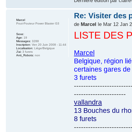
Dernière édition par claire
Re: Visiter des p
Marcel
de
Marcel
le Mar 12 Jan 2
Pout-Pouteur Power Blaster G3
LISTE DES 
Sexe:
Age:
19
Messages:
3288
Inscription:
Ven 20 Juin 2008 - 11:44
Localisation:
Liège/Belgique
Marcel
J'ai:
3 furets
Anti_Robots:
non
Belgique, région li
certaines gares de
3 furets
------------------------
----------------------
vallandra
13 Bouches du rh
8 furets
------------------------