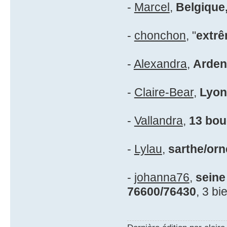
-
Marcel
,
Belgique
-
chonchon
, "
extrê
-
Alexandra
,
Arden
-
Claire-Bear
,
Lyon
-
Vallandra
,
13 bo
-
Lylau
,
sarthe/orn
-
johanna76
,
seine
76600/76430
, 3 bi