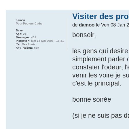
Visiter des pro
damoo
Pout-Pouteur Cadre
de
damoo
le Ven 08 Jan 2
Sexe:
bonsoir,
Age:
21
Messages:
451
Inscription:
Mer 14 Mai 2008 - 18:31
J'ai:
Des furets
Anti_Robots:
non
les gens qui desire 
simplement parler d
constater l'odeur, l
venir les voire je 
c'est le principal.
bonne soirée
(si je ne suis pas 