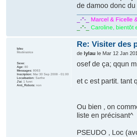
de damoo donc du coup
_-"-_
Marcel & Ficelle 
_-"-_
Caroline, bientôt 
Re: Visiter des p
lylau
de
lylau
le Mar 12 Jan 201
Modératrice
osef de ça; qqun met
Sexe:
Age:
80
Messages:
8063
Inscription:
Mar 30 Sep 2008 - 01:00
Localisation:
Sarthe
et c est partit. tan
J'ai:
1 furet
Anti_Robots:
non
Ou bien , on commen
liste en précisant^
PSEUDO , Loc (avc d