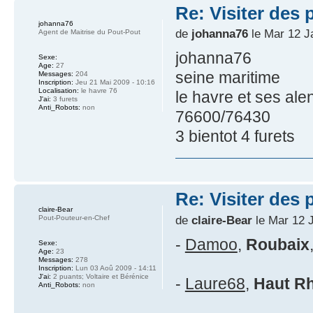
Re: Visiter des p
johanna76
de
johanna76
le Mar 12 J
Agent de Maitrise du Pout-Pout
johanna76
Sexe:
Age:
27
seine maritime
Messages:
204
Inscription:
Jeu 21 Mai 2009 - 10:16
Localisation:
le havre 76
le havre et ses ale
J'ai:
3 furets
Anti_Robots:
non
76600/76430
3 bientot 4 furets
Re: Visiter des p
claire-Bear
de
claire-Bear
le Mar 12 J
Pout-Pouteur-en-Chef
-
Damoo
,
Roubaix
Sexe:
Age:
23
Messages:
278
Inscription:
Lun 03 Aoû 2009 - 14:11
J'ai:
2 puants; Voltaire et Bérénice
-
Laure68
,
Haut Rh
Anti_Robots:
non