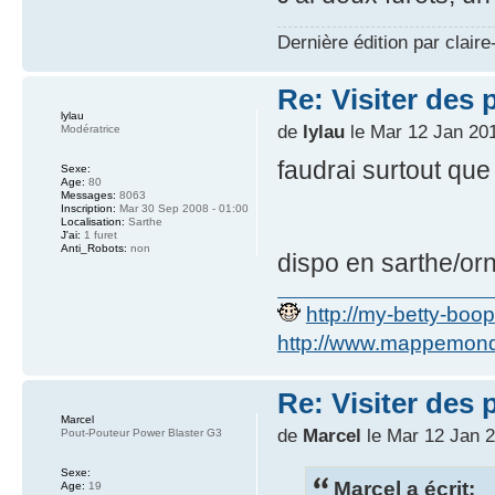
Dernière édition par claire
Re: Visiter des p
lylau
de
lylau
le Mar 12 Jan 201
Modératrice
faudrai surtout que
Sexe:
Age:
80
Messages:
8063
Inscription:
Mar 30 Sep 2008 - 01:00
Localisation:
Sarthe
J'ai:
1 furet
Anti_Robots:
non
dispo en sarthe/or
http://my-betty-boo
http://www.mappemonde
Re: Visiter des p
Marcel
de
Marcel
le Mar 12 Jan 2
Pout-Pouteur Power Blaster G3
Sexe:
Marcel a écrit:
Age:
19