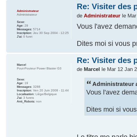
Re: Visiter des p
Administrateur
de
Administrateur
le Mar
Administrateur
Sexe:
Vous l'avez demandé
Age:
29
Messages:
5714
Inscription:
Jeu 30 Sep 2004 - 12:25
J'ai:
0 furet
Dites moi si vous pr
Re: Visiter des p
Marcel
de
Marcel
le Mar 12 Jan 2
Pout-Pouteur Power Blaster G3
Sexe:
Administrateur a
Age:
19
Messages:
3288
Vous l'avez deman
Inscription:
Ven 20 Juin 2008 - 11:44
Localisation:
Liège/Belgique
J'ai:
3 furets
Anti_Robots:
non
Dites moi si vous 
Le titre me parle bi