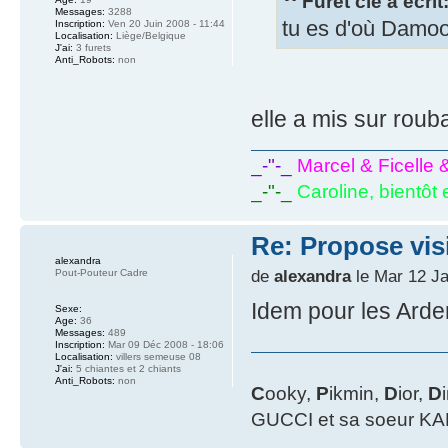
Furet cie a écrit
Messages:
3288
tu es d'où Damo
Inscription:
Ven 20 Juin 2008 - 11:44
Localisation:
Liège/Belgique
J'ai:
3 furets
Anti_Robots:
non
elle a mis sur roub
_-"-_
Marcel & Ficelle 
_-"-_
Caroline, bientôt 
Re: Propose vis
alexandra
de
alexandra
le Mar 12 Ja
Pout-Pouteur Cadre
Idem pour les Ardenn
Sexe:
Age:
36
Messages:
489
Inscription:
Mar 09 Déc 2008 - 18:06
Localisation:
villers semeuse 08
J'ai:
5 chiantes et 2 chiants
Anti_Robots:
non
C
ooky,
P
ikmin,
D
ior,
D
GUCCI et sa soeur KAP