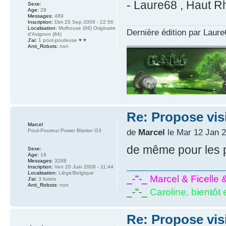
- Laure68 , Haut Rh
Sexe:
Age:
28
Messages:
489
Inscription:
Dim 20 Sep 2009 - 22:56
Localisation:
Mulhouse (68) Originaire
Dernière édition par Laure
d'Avignon (84)
J'ai:
1 pout-pouteuse ♥ ♥
Anti_Robots:
non
Re: Propose vis
Marcel
de
Marcel
le Mar 12 Jan 2
Pout-Pouteur Power Blaster G3
de même pour les p
Sexe:
Age:
19
Messages:
3288
Inscription:
Ven 20 Juin 2008 - 11:44
Localisation:
Liège/Belgique
_-"-_
Marcel & Ficelle 
J'ai:
3 furets
Anti_Robots:
non
_-"-_
Caroline, bientôt 
Re: Propose vis