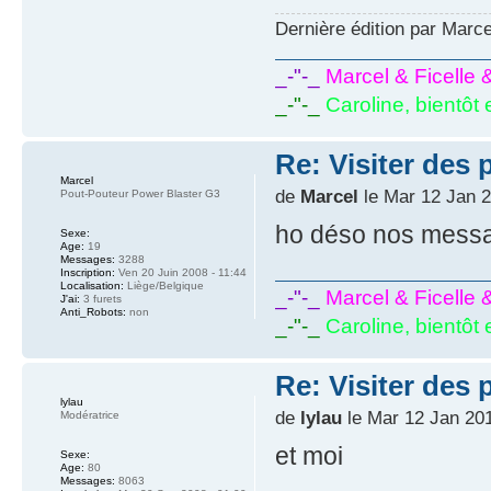
Dernière édition par Marce
_-"-_
Marcel & Ficelle 
_-"-_
Caroline, bientôt 
Re: Visiter des p
Marcel
de
Marcel
le Mar 12 Jan 2
Pout-Pouteur Power Blaster G3
ho déso nos messa
Sexe:
Age:
19
Messages:
3288
Inscription:
Ven 20 Juin 2008 - 11:44
Localisation:
Liège/Belgique
_-"-_
Marcel & Ficelle 
J'ai:
3 furets
Anti_Robots:
non
_-"-_
Caroline, bientôt 
Re: Visiter des p
lylau
de
lylau
le Mar 12 Jan 201
Modératrice
et moi
Sexe:
Age:
80
Messages:
8063