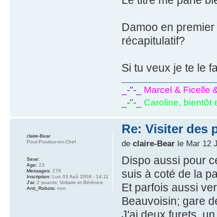
Damoo en premier m
récapitulatif?
Si tu veux je te le f
_-"-_
Marcel & Ficelle 
_-"-_
Caroline, bientôt 
Re: Visiter des p
claire-Bear
de
claire-Bear
le Mar 12 J
Pout-Pouteur-en-Chef
Dispo aussi pour 
Sexe:
Age:
23
suis à coté de la pa
Messages:
278
Inscription:
Lun 03 Aoû 2009 - 14:11
J'ai:
2 puants; Voltaire et Bérénice
Et parfois aussi ve
Anti_Robots:
non
Beauvoisin; gare d
J'ai deux furets, u