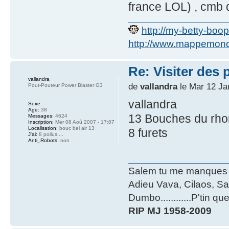
france LOL) , cmb 
http://my-betty-boo
http://www.mappemonde
Re: Visiter des p
vallandra
de
vallandra
le Mar 12 Ja
Pout-Pouteur Power Blaster G3
vallandra
Sexe:
Age:
38
13 Bouches du rh
Messages:
4624
Inscription:
Mer 08 Aoû 2007 - 17:07
Localisation:
bouc bel air 13
8 furets
J'ai:
8 poilus....
Anti_Robots:
non
Salem tu me manques te
Adieu Vava, Cilaos, Sal
Dumbo............P'tin q
RIP MJ 1958-2009