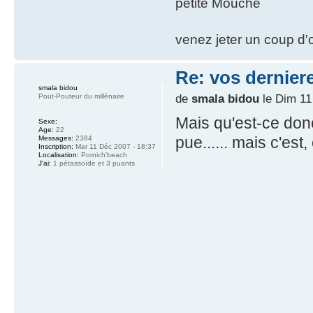
petite Mouche
venez jeter un coup d'o
Re: vos dernier
smala bidou
de
smala bidou
le Dim 11
Pout-Pouteur du millénaire
Mais qu'est-ce do
Sexe:
Age:
22
pue...... mais c'est, c'e
Messages:
2384
Inscription:
Mar 11 Déc 2007 - 18:37
Localisation:
Pornich'beach
J'ai:
1 pétassoïde et 3 puants