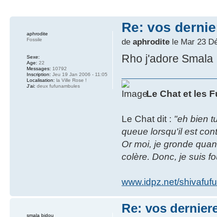
Re: vos dernie
aphrodite
Fossile
de
aphrodite
le Mar 23 Dé
Rho j'adore Smala !
Sexe:
Age:
22
Messages:
10792
Inscription:
Jeu 19 Jan 2006 - 11:05
Localisation:
la Ville Rose !
J'ai:
deux fufunambules
Le Chat et les 
Le Chat dit :
"eh bien tu
queue lorsqu'il est cont
Or moi, je gronde quan
colère. Donc, je suis fo
www.idpz.net/shivafuf
Re: vos dernier
smala bidou