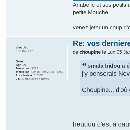
Anabelle et ses petits
petite Mouche
venez jeter un coup d'o
Re: vos dernier
choupine
de
choupine
le Lun 05 Ja
The Boulette
Sexe:
smala bidou a éc
Age:
24
Messages:
9393
j'y penserais Nev
Inscription:
Dim 08 Oct 2006 - 12:23
Localisation:
CLT-FD
J'ai:
4 crapules de furets
Choupine... d'où
heuuuu c'est à caus