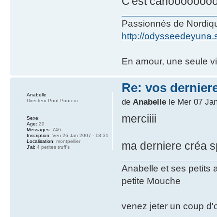
C'est canooooooo
Passionnés de Nordique
http://odysseedeyuna.
En amour, une seule victo
Re: vos dernier
Anabelle
de
Anabelle
le Mer 07 Jan
Directeur Pout-Pouteur
merciiii
Sexe:
Age:
20
Messages:
746
Inscription:
Ven 26 Jan 2007 - 18:31
Localisation:
montpellier
ma derniere créa sp
J'ai:
4 petites truff's
Anabelle et ses petits
petite Mouche
venez jeter un coup d'o