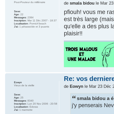
de
smala bidou
le Mar 23
Pout-Pouteur du millénaire
pfiouh! vous me ras
Sexe:
Age:
22
est très large (mai
Messages:
2384
Inscription:
Mar 11 Déc 2007 - 18:37
Localisation:
Pornich'beach
qu'elle a des plus 
J'ai:
1 pétassoïde et 3 puants
plaisir!!
Re: vos dernier
Eowyn
de
Eowyn
le Mar 23 Déc 2
Vieux de la vieille
Sexe:
smala bidou a éc
Age:
25
Messages:
8340
j'y penserais Nev
Inscription:
Lun 20 Nov 2006 - 20:58
Localisation:
Edoras
J'ai:
1 marmotte