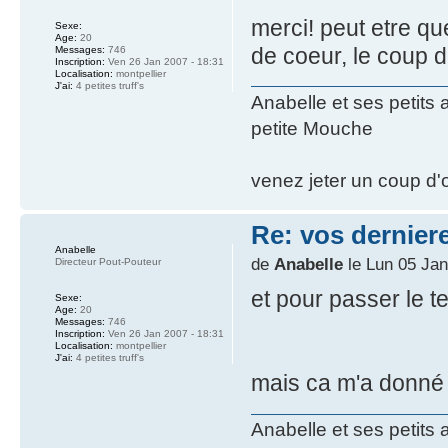
merci! peut etre qu
Sexe:
Age:
20
de coeur, le coup d
Messages:
746
Inscription:
Ven 26 Jan 2007 - 18:31
Localisation:
montpellier
J'ai:
4 petites truff's
Anabelle et ses petits
petite Mouche
venez jeter un coup d'o
Re: vos dernier
Anabelle
de
Anabelle
le Lun 05 Jan
Directeur Pout-Pouteur
et pour passer le t
Sexe:
Age:
20
Messages:
746
Inscription:
Ven 26 Jan 2007 - 18:31
Localisation:
montpellier
J'ai:
4 petites truff's
mais ca m'a donné 
Anabelle et ses petits