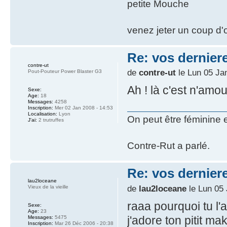
petite Mouche
venez jeter un coup d'o
Re: vos dernier
contre-ut
de
contre-ut
le Lun 05 Ja
Pout-Pouteur Power Blaster G3
Ah ! là c'est n'amo
Sexe:
Age:
18
Messages:
4258
Inscription:
Mer 02 Jan 2008 - 14:53
Localisation:
Lyon
On peut être féminine 
J'ai:
2 trutruffes
Contre-Rut a parlé.
Re: vos dernier
lau2loceane
de
lau2loceane
le Lun 05 
Vieux de la vieille
raaa pourquoi tu l'
Sexe:
Age:
23
j'adore ton pitit ma
Messages:
5475
Inscription:
Mar 26 Déc 2006 - 20:38