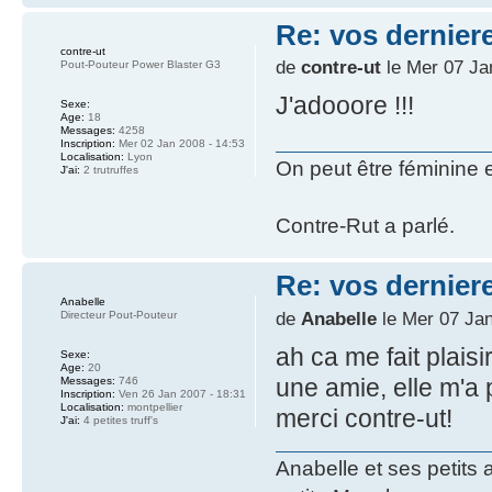
Re: vos dernier
contre-ut
de
contre-ut
le Mer 07 Ja
Pout-Pouteur Power Blaster G3
J'adooore !!!
Sexe:
Age:
18
Messages:
4258
Inscription:
Mer 02 Jan 2008 - 14:53
Localisation:
Lyon
On peut être féminine 
J'ai:
2 trutruffes
Contre-Rut a parlé.
Re: vos dernier
Anabelle
de
Anabelle
le Mer 07 Jan
Directeur Pout-Pouteur
ah ca me fait plais
Sexe:
Age:
20
une amie, elle m'a p
Messages:
746
Inscription:
Ven 26 Jan 2007 - 18:31
Localisation:
montpellier
merci contre-ut!
J'ai:
4 petites truff's
Anabelle et ses petits