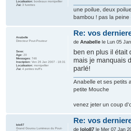
Localisation:
bordeaux montpellier
J'ai:
3 furettes
une poilue, deux poilue
bambou ! pas la peine 
Re: vos dernier
Anabelle
de
Anabelle
le Lun 05 Jan
Directeur Pout-Pouteur
ben en plus il étai
Sexe:
Age:
20
mais je manquais de 
Messages:
746
Inscription:
Ven 26 Jan 2007 - 18:31
Localisation:
montpellier
parlé!
J'ai:
4 petites truff's
Anabelle et ses petits
petite Mouche
venez jeter un coup d'o
Re: vos dernier
lolo87
de
lolo87
le Mer 07 Jan 20
Grand Gourou Lumineux du Pout-