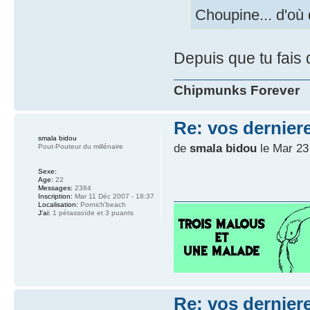
Choupine... d'où
Depuis que tu fais 
Chipmunks Forever
Re: vos dernier
smala bidou
de
smala bidou
le Mar 23
Pout-Pouteur du millénaire
Sexe:
Age:
22
Messages:
2384
Inscription:
Mar 11 Déc 2007 - 18:37
Localisation:
Pornich'beach
J'ai:
1 pétassoïde et 3 puants
Re: vos dernier