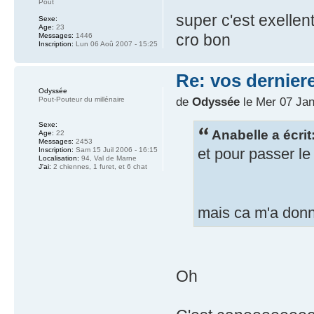
Pout
super c'est exellen
Sexe:
Age:
23
cro bon
Messages:
1446
Inscription:
Lun 06 Aoû 2007 - 15:25
Re: vos dernier
Odyssée
de
Odyssée
le Mer 07 Jan
Pout-Pouteur du millénaire
Sexe:
Anabelle a écrit
Age:
22
Messages:
2453
et pour passer le
Inscription:
Sam 15 Juil 2006 - 16:15
Localisation:
94, Val de Marne
J'ai:
2 chiennes, 1 furet, et 6 chat
mais ca m'a donn
Oh