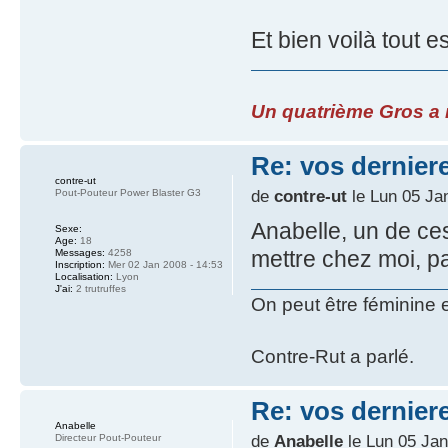
Et bien voilà tout est
Un quatrième Gros a re
Re: vos dernier
contre-ut
de
contre-ut
le Lun 05 Ja
Pout-Pouteur Power Blaster G3
Anabelle, un de ces
Sexe:
Age:
18
mettre chez moi, pa
Messages:
4258
Inscription:
Mer 02 Jan 2008 - 14:53
Localisation:
Lyon
J'ai:
2 trutruffes
On peut être féminine 
Contre-Rut a parlé.
Re: vos dernier
Anabelle
de
Anabelle
le Lun 05 Jan
Directeur Pout-Pouteur