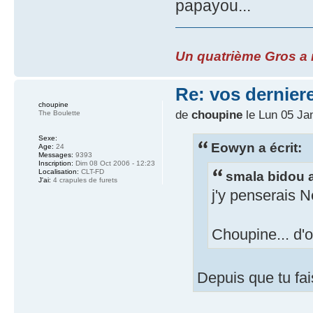
papayou...
Un quatrième Gros a re
Re: vos dernier
choupine
de
choupine
le Lun 05 Ja
The Boulette
Sexe:
Eowyn a écrit:
Age:
24
Messages:
9393
Inscription:
Dim 08 Oct 2006 - 12:23
Localisation:
CLT-FD
smala bidou a
J'ai:
4 crapules de furets
j'y penserais N
Choupine... d'
Depuis que tu fai