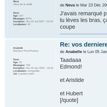
Neva
de
Neva
le Mar 23 Déc 20
Vieux de la vieille
J'avais remarqué p
Sexe:
Age:
107
tu lèves les bras,
Messages:
5074
Inscription:
Ven 20 Juil 2007 - 22:43
Localisation:
92
coupe
Re: vos dernier
Anabelle
de
Anabelle
le Lun 05 Jan
Directeur Pout-Pouteur
Taadaaa
Sexe:
Age:
20
Edmond!
Messages:
746
Inscription:
Ven 26 Jan 2007 - 18:31
Localisation:
montpellier
J'ai:
4 petites truff's
et Aristide
et Hubert
[/quote]