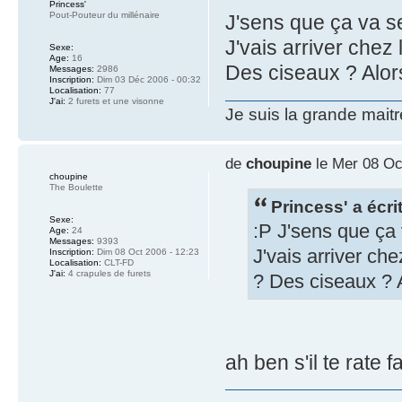
Princess'
Pout-Pouteur du millénaire
J'sens que ça va s
J'vais arriver chez 
Sexe:
Age:
16
Des ciseaux ? Alor
Messages:
2986
Inscription:
Dim 03 Déc 2006 - 00:32
Localisation:
77
J'ai:
2 furets et une visonne
Je suis la grande mait
de
choupine
le Mer 08 Oc
choupine
The Boulette
Princess' a écrit
Sexe:
:P J'sens que ça
Age:
24
Messages:
9393
J'vais arriver che
Inscription:
Dim 08 Oct 2006 - 12:23
Localisation:
CLT-FD
J'ai:
4 crapules de furets
? Des ciseaux ? A
ah ben s'il te rate f