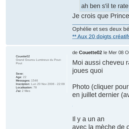
ah ben s'il te rate
Je crois que Prince
Ophélie et ses deux b
** Aux 20 doigts créatif
de
Couette02
le Mer 08 O
Couette02
Grand Gourou Lumineux du Pout-
Moi aussi cheveu r
Pout
joues quoi
Sexe:
Age:
22
Messages:
1546
Inscription:
Lun 20 Nov 2006 - 22:09
Photo (cliquer pour
Localisation:
78
J'ai:
2 filles
en juillet dernier (
Il y a un an
avec la mèche de 