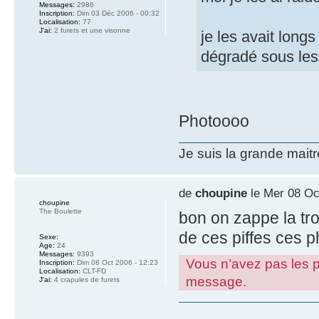
Messages:
2986
Inscription:
Dim 03 Déc 2006 - 00:32
Localisation:
77
J'ai:
2 furets et une visonne
je les avait longs
dégradé sous les 
Photoooo
Je suis la grande mait
de
choupine
le Mer 08 Oc
choupine
The Boulette
bon on zappe la tron
de ces piffes ces pho
Sexe:
Age:
24
Messages:
9393
Vous n’avez pas les pe
Inscription:
Dim 08 Oct 2006 - 12:23
Localisation:
CLT-FD
message.
J'ai:
4 crapules de furets