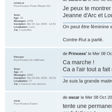
contre-ut
Pout-Pouteur Power Blaster G3
Je peux te montrer
Jeanne d'Arc et Lou
Sexe:
Age:
18
Messages:
4258
Inscription:
Mer 02 Jan 2008 - 14:53
On peut être féminine 
Localisation:
Lyon
J'ai:
2 trutruffes
Contre-Rut a parlé.
de
Princess'
le Mer 08 Oc
Princess'
Pout-Pouteur du millénaire
Ca marche !
Ca a l'air tout a fait
Sexe:
Age:
16
Messages:
2986
Inscription:
Dim 03 Déc 2006 - 00:32
Je suis la grande mait
Localisation:
77
J'ai:
2 furets et une visonne
de
oscar
le Mer 08 Oct 20
oscar
Pout-Pouteur Expert
tente une permanen