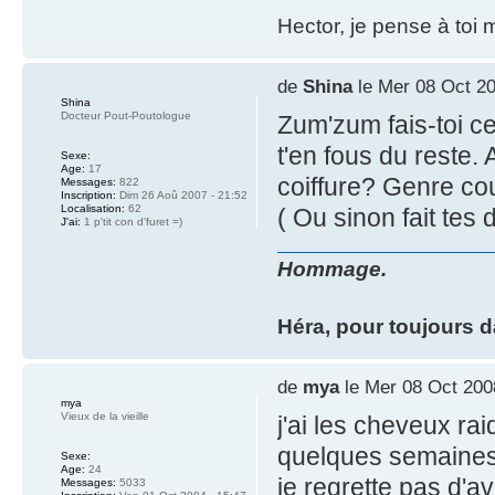
Hector, je pense à toi 
de
Shina
le Mer 08 Oct 20
Shina
Docteur Pout-Poutologue
Zum'zum fais-toi ce 
t'en fous du reste.
Sexe:
Age:
17
coiffure? Genre co
Messages:
822
Inscription:
Dim 26 Aoû 2007 - 21:52
Localisation:
62
( Ou sinon fait tes 
J'ai:
1 p'tit con d'furet =)
Hommage.
Héra, pour toujours 
de
mya
le Mer 08 Oct 200
mya
Vieux de la vieille
j'ai les cheveux raid
quelques semaines j
Sexe:
Age:
24
je regrette pas d'a
Messages:
5033