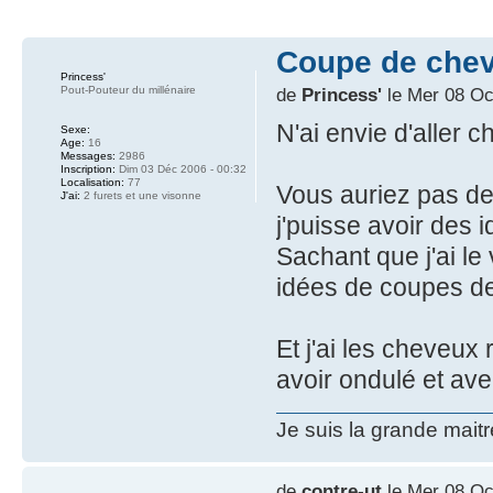
Coupe de chev
Princess'
Pout-Pouteur du millénaire
de
Princess'
le Mer 08 Oc
N'ai envie d'aller ch
Sexe:
Age:
16
Messages:
2986
Inscription:
Dim 03 Déc 2006 - 00:32
Localisation:
77
Vous auriez pas d
J'ai:
2 furets et une visonne
j'puisse avoir des 
Sachant que j'ai l
idées de coupes d
Et j'ai les cheveux
avoir ondulé et av
Je suis la grande mait
de
contre-ut
le Mer 08 Oc