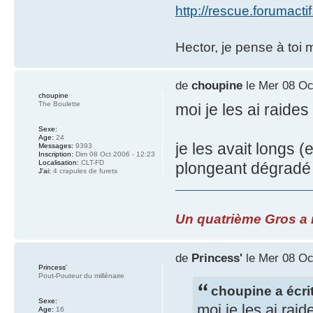
http://rescue.forumacti
Hector, je pense à toi 
de
choupine
le Mer 08 Oc
choupine
The Boulette
moi je les ai raides 
Sexe:
Age:
24
je les avait longs (
Messages:
9393
Inscription:
Dim 08 Oct 2006 - 12:23
Localisation:
CLT-FD
plongeant dégradé s
J'ai:
4 crapules de furets
Un quatrième Gros a re
de
Princess'
le Mer 08 Oc
Princess'
Pout-Pouteur du millénaire
choupine a écrit
Sexe:
moi je les ai raide
Age:
16