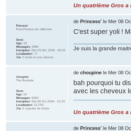
Un quatrième Gros a re
de
Princess'
le Mer 08 Oc
Princess'
Pout-Pouteur du millénaire
C'est super yoli ! M
Sexe:
Age:
16
Messages:
2986
Je suis la grande mait
Inscription:
Dim 03 Déc 2006 - 00:32
Localisation:
77
J'ai:
2 furets et une visonne
de
choupine
le Mer 08 Oc
choupine
The Boulette
bah pourquoi tu dis
avec les cheveux lo
Sexe:
Age:
24
Messages:
9393
Inscription:
Dim 08 Oct 2006 - 12:23
Localisation:
CLT-FD
J'ai:
4 crapules de furets
Un quatrième Gros a re
de
Princess'
le Mer 08 Oc