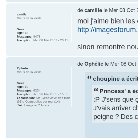
de
camille
le Mer 08 Oct 
camille
Vieux de la vieille
moi j'aime bien les
http://imagesforum.
Sexe:
Age:
18
Messages:
8478
Inscription:
Mar 08 Mai 2007 - 20:11
sinon remontre no
de
Ophélie
le Mer 08 Oct 
Ophélie
Vieux de la vieille
choupine a écrit
Sexe:
Age:
19
Princess' a éc
Messages:
6234
Inscription:
Jeu 26 Mai 2005 - 15:03
:P J'sens que 
Localisation:
Ste Genevieve des Bois
(91) / Courseulles sur mer (14)
J'ai:
1 ange et 2 furets
J'vais arriver c
peigne ? Des c