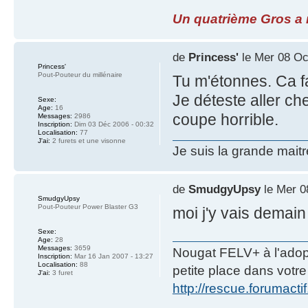
Un quatrième Gros a re
de
Princess'
le Mer 08 Oc
Princess'
Pout-Pouteur du millénaire
Tu m'étonnes. Ca f
Je déteste aller che
Sexe:
Age:
16
coupe horrible.
Messages:
2986
Inscription:
Dim 03 Déc 2006 - 00:32
Localisation:
77
J'ai:
2 furets et une visonne
Je suis la grande mait
de
SmudgyUpsy
le Mer 0
SmudgyUpsy
Pout-Pouteur Power Blaster G3
moi j'y vais demai
Sexe:
Age:
28
Messages:
3659
Nougat FELV+ à l'adopt
Inscription:
Mar 16 Jan 2007 - 13:27
Localisation:
88
petite place dans votre 
J'ai:
3 furet
http://rescue.forumacti