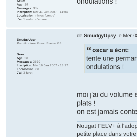
ondulations !
Sexe:
Age:
19
Messages:
339
Inscription:
Mer 31 Oct 2007 - 14:04
Localisation:
nimes (centre)
J'ai:
1 malou d'amour
de
SmudgyUpsy
le Mer 0
SmudgyUpsy
Pout-Pouteur Power Blaster G3
oscar a écrit:
Sexe:
tente une perman
Age:
28
Messages:
3659
ondulations !
Inscription:
Mar 16 Jan 2007 - 13:27
Localisation:
88
J'ai:
3 furet
moi j'ai du volume e
plats !
on est jamais conte
Nougat FELV+ à l'adopt
petite place dans votre 