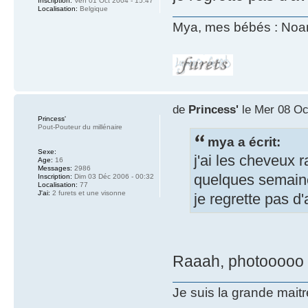
Inscription:
Ven 01 Oct 2004 - 15:47
Localisation:
Belgique
Mya, mes bébés : Noam
de
Princess'
le Mer 08 Oc
Princess'
Pout-Pouteur du millénaire
mya a écrit:
Sexe:
j'ai les cheveux r
Age:
16
Messages:
2986
quelques semaines
Inscription:
Dim 03 Déc 2006 - 00:32
Localisation:
77
J'ai:
2 furets et une visonne
je regrette pas d
Raaah, photooooo
Je suis la grande mait