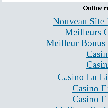
Online 
Nouveau Site 
Meilleurs 
Meilleur Bonus
Casin
Casin
Casino En L
Casino E
Casino E