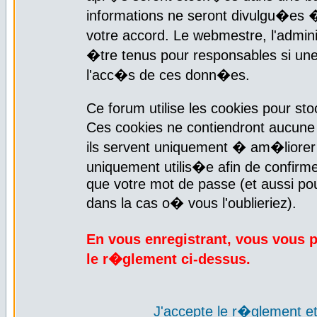
informations ne seront divulgu�es
votre accord. Le webmestre, l'admin
�tre tenus pour responsables si une
l'acc�s de ces donn�es.
Ce forum utilise les cookies pour sto
Ces cookies ne contiendront aucune
ils servent uniquement � am�liorer le
uniquement utilis�e afin de confirme
que votre mot de passe (et aussi p
dans la cas o� vous l'oublieriez).
En vous enregistrant, vous vous p
le r�glement ci-dessus.
J'accepte le r�glement et