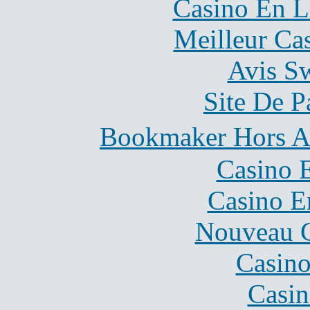
Casino En L
Meilleur Ca
Avis S
Site De P
Bookmaker Hors Ar
Casino 
Casino E
Nouveau C
Casino
Casin