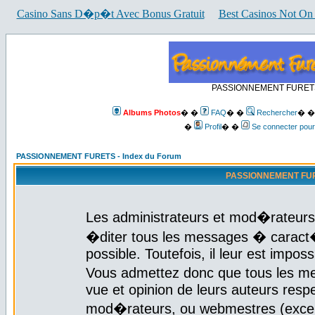
Casino Sans D�p�t Avec Bonus Gratuit
Best Casinos Not On
PASSIONNEMENT FURETS 
Albums Photos
� �
FAQ
� �
Rechercher
� �
�
Profil
� �
Se connecter pour
PASSIONNEMENT FURETS - Index du Forum
PASSIONNEMENT FURET
Les administrateurs et mod�rateurs 
�diter tous les messages � caract
possible. Toutefois, il leur est impo
Vous admettez donc que tous les m
vue et opinion de leurs auteurs respe
mod�rateurs, ou webmestres (exc