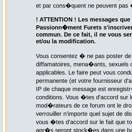
et par cons�quent ne peuvent pas �
! ATTENTION ! Les messages que v
Passionn�ment Furets s'inscriven
commun. De ce fait, il ne vous se
et/ou la modification.
Vous consentez � ne pas poster de 
diffamatoires, mena�ants, sexuels ou
applicables. Le faire peut vous co
permanente (et votre fournisseur d'
IP de chaque message est enregistr�
conditions. Vous �tes d'accord sur le
mod�rateurs de ce forum ont le droi
verrouiller n'importe quel sujet de d
vous �tes d'accord sur le fait que t
apr�s seront stock�es dans une b